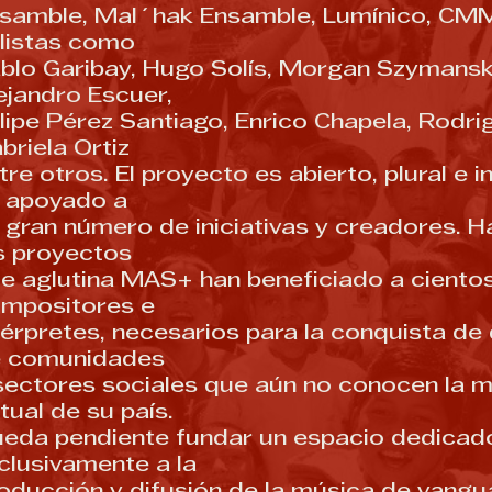
samble, Mal´hak Ensamble, Lumínico, CM
listas como
blo Garibay, Hugo Solís, Morgan Szymansk
ejandro Escuer,
lipe Pérez Santiago, Enrico Chapela, Rodrig
briela Ortiz
tre otros. El proyecto es abierto, plural e i
 apoyado a
 gran número de iniciativas y creadores. H
s proyectos
e aglutina MAS+ han beneficiado a ciento
mpositores e
térpretes, necesarios para la conquista d
 comunidades
sectores sociales que aún no conocen la 
tual de su país.
eda pendiente fundar un espacio dedicad
clusivamente a la