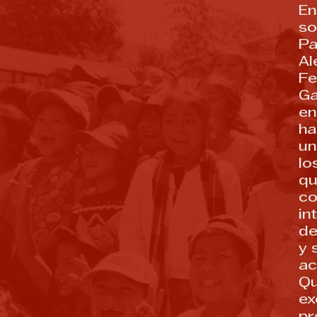
En
so
Pa
Al
Fe
Ga
en
ha
un
lo
qu
co
in
de
y 
ac
Qu
ex