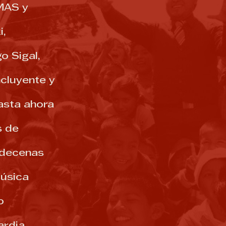
MAS y
i,
o Sigal,
ncluyente y
asta ahora
s de
e decenas
música
o