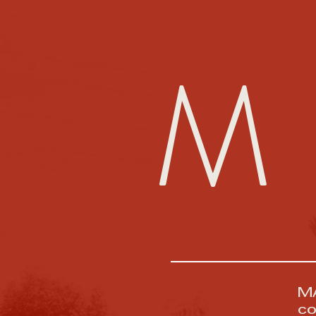
M
MA
c