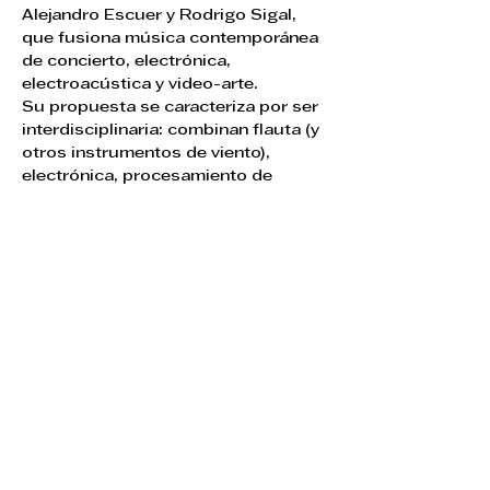
Alejandro Escuer y Rodrigo Sigal, 
que fusiona música contemporánea 
de concierto, electrónica, 
electroacústica y video-arte.
Su propuesta se caracteriza por ser 
interdisciplinaria: combinan flauta (y 
otros instrumentos de viento), 
electrónica, procesamiento de 
sonido, imágenes en tiempo real y 
tecnologías audiovisuales, con el fin 
de explorar temas como la 
identidad, la conciencia, lo espacial 
y lo social a través de la experiencia 
sonora-visual.
Anterior
Siguiente
Programación general