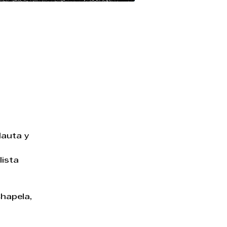
auta y 
ista 
Chapela, 