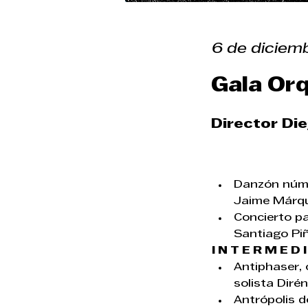
6 de diciem
Gala Or
Director Di
Danzón númer
Jaime Márqu
Concierto p
Santiago Piñ
I N T E R M E D I
Antiphaser, 
solista Dirén
Antrópolis d